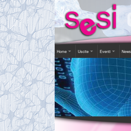
Home
Uscite
Eventi
News
Contatti
Corso Soggiorno
Giornata Inter-Naz
Comu
Chi Siamo
Gita Autunnale
Corsi e conferenz
Agen
Comitato
Incontri in Piscina
Video Presentazi
Espos
Tassa Sociale
Altro
Sensibilizzazione
Novit
Statuto
Teatro
Links