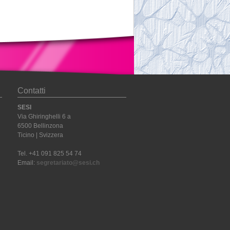
Contatti
SESI
Via Ghiringhelli 6 a
6500 Bellinzona
Ticino | Svizzera
Tel. +41 091 825 54 74
Email:
segretariato@sesi.ch