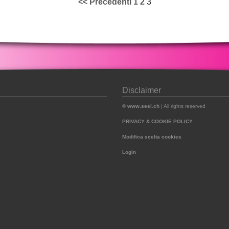
<< Precedenti
1
2
3
Disclaimer
©
www.sesi.ch
| All rights reserved
PRIVACY & COOKIE POLICY
Modifica scelta cookies
Login