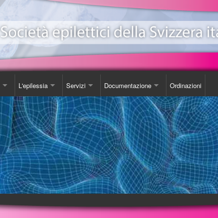
L'epilessia
Servizi
Documentazione
Ordinazioni
ionale Epilessia
nicazioni
Come Comportarsi
Consulenza
Libro
e
da
Luoghi d'incontro
Studi
one EeXpPiO
izione sull'epilessia
Biblioteca
DVD
a'
Videoteca
Opuscoli
Carta SOS
Ordinazioni