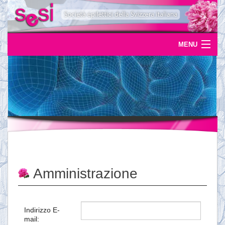
MENU
Home
Uscite
Eventi
News
L'epilessia
Amministrazione
Servizi
Documentazione
Indirizzo E-
mail:
Ordinazioni