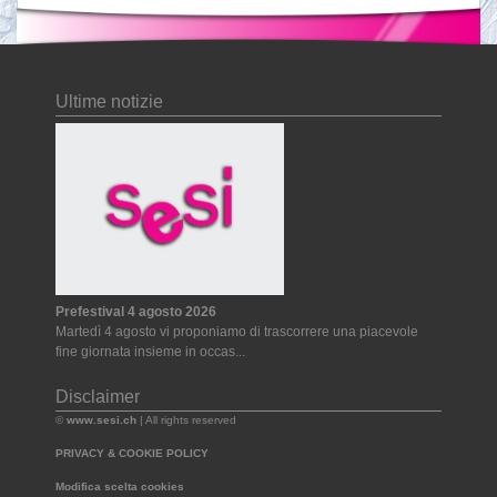
Ultime notizie
Prefestival 4 agosto 2026
Martedì 4 agosto vi proponiamo di trascorrere una piacevole
fine giornata insieme in occas...
Disclaimer
©
www.sesi.ch
| All rights reserved
PRIVACY & COOKIE POLICY
Modifica scelta cookies