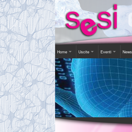
Home
Uscite
Eventi
News
Contatti
Corso Soggiorno
Giornata Inter-Naz
Comu
Chi Siamo
Gita Autunnale
Corsi e conferenz
Agen
Comitato
Incontri in Piscina
Video Presentazi
Espos
Tassa Sociale
Altro
Sensibilizzazione
Novit
Statuto
Teatro
Links