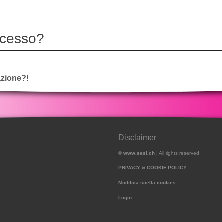
ccesso?
vazione?!
Disclaimer
©
www.sesi.ch
| All rights reserved
PRIVACY & COOKIE POLICY
Modifica scelta cookies
Login