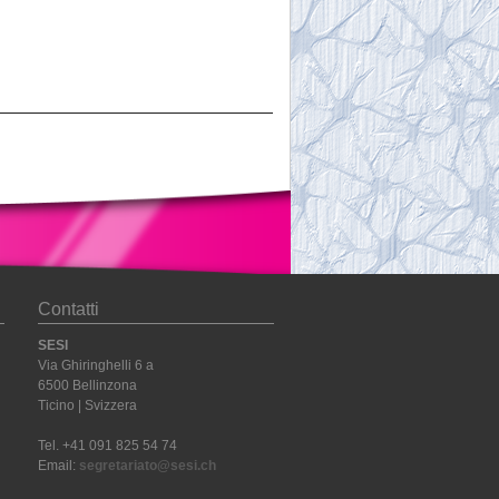
Contatti
SESI
Via Ghiringhelli 6 a
6500 Bellinzona
Ticino | Svizzera
Tel. +41 091 825 54 74
Email:
segretariato@sesi.ch