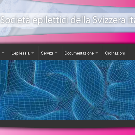
L'epilessia
Servizi
Documentazione
Ordinazioni
ionale Epilessia
nicazioni
Come Comportarsi
Consulenza
Libro
e
da
Luoghi d'incontro
Studi
one EeXpPiO
izione sull'epilessia
Biblioteca
DVD
a'
Videoteca
Opuscoli
Carta SOS
Ordinazioni