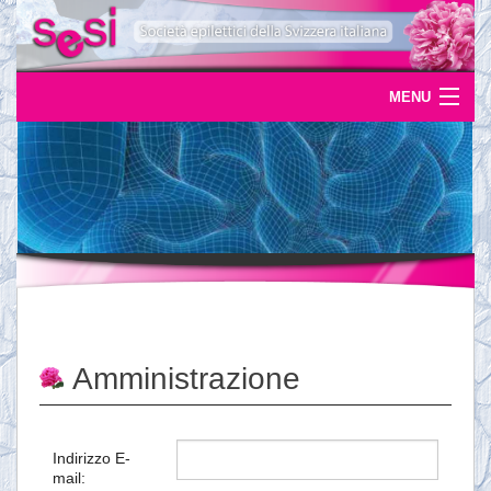
MENU
Home
Uscite
Eventi
News
L'epilessia
Amministrazione
Servizi
Documentazione
Indirizzo E-
mail:
Ordinazioni