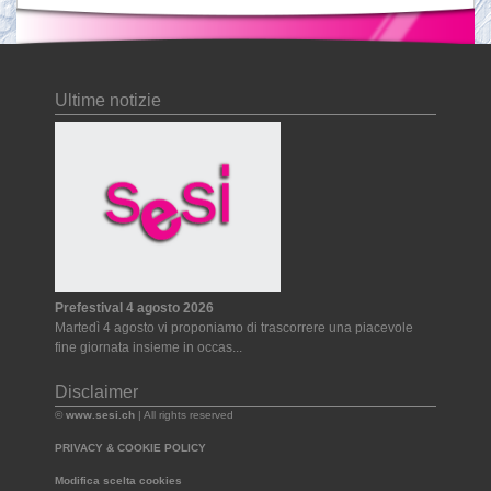
Ultime notizie
Prefestival 4 agosto 2026
Martedì 4 agosto vi proponiamo di trascorrere una piacevole
fine giornata insieme in occas...
Disclaimer
©
www.sesi.ch
| All rights reserved
PRIVACY & COOKIE POLICY
Modifica scelta cookies