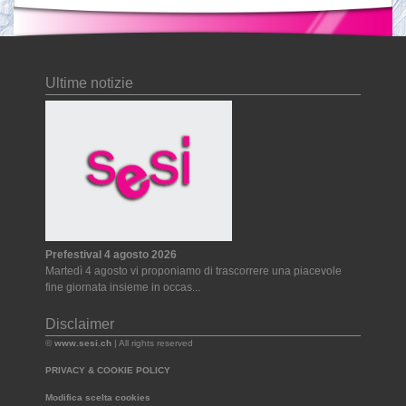
Ultime notizie
Prefestival 4 agosto 2026
Martedì 4 agosto vi proponiamo di trascorrere una piacevole
fine giornata insieme in occas...
Disclaimer
©
www.sesi.ch
| All rights reserved
PRIVACY & COOKIE POLICY
Modifica scelta cookies