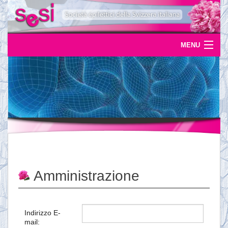
MENU
Home
Uscite
Eventi
News
L'epilessia
Amministrazione
Servizi
Documentazione
Indirizzo E-
mail:
Ordinazioni