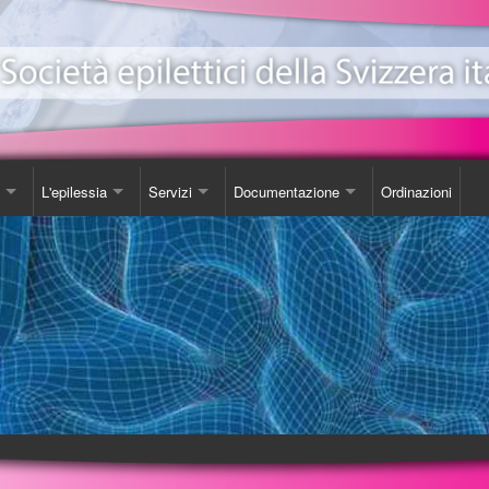
L'epilessia
Servizi
Documentazione
Ordinazioni
ionale Epilessia
nicazioni
Come Comportarsi
Consulenza
Libro
e
da
Luoghi d'incontro
Studi
one EeXpPiO
izione sull'epilessia
Biblioteca
DVD
a'
Videoteca
Opuscoli
Carta SOS
Ordinazioni