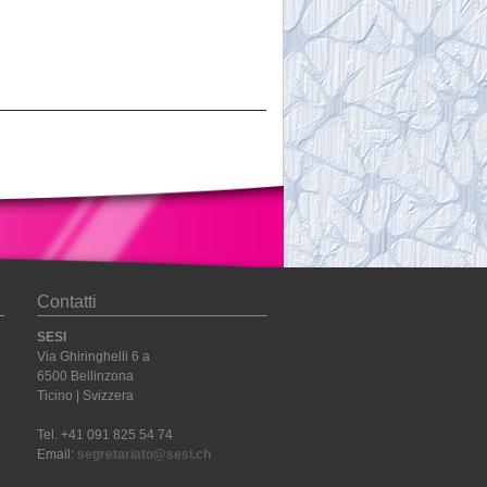
Contatti
SESI
Via Ghiringhelli 6 a
6500 Bellinzona
Ticino | Svizzera
Tel. +41 091 825 54 74
Email:
segretariato@sesi.ch