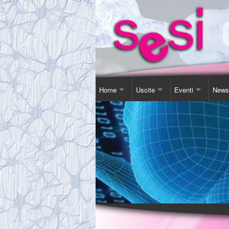
Home
Uscite
Eventi
News
Contatti
Corso Soggiorno
Giornata Inter-Naz
Comu
Chi Siamo
Gita Autunnale
Corsi e conferenz
Agen
Comitato
Incontri in Piscina
Video Presentazi
Espos
Tassa Sociale
Altro
Sensibilizzazione
Novit
Statuto
Teatro
Links