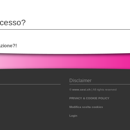
ccesso?
vazione?!
Disclaimer
©
www.sesi.ch
| All rights reserved
PRIVACY & COOKIE POLICY
Modifica scelta cookies
Login