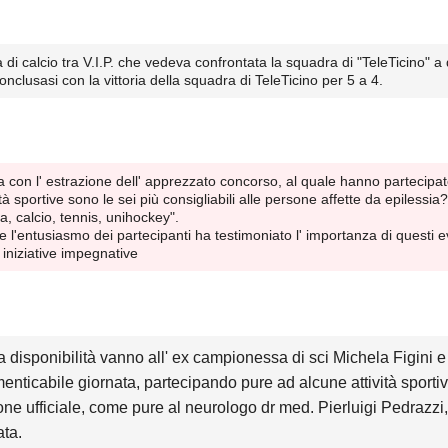
 di calcio tra V.I.P. che vedeva confrontata la squadra di "TeleTicino" a q
onclusasi con la vittoria della squadra di TeleTicino per 5 a 4.
sa con l' estrazione dell' apprezzato concorso, al quale hanno partecip
tà sportive sono le sei più consigliabili alle persone affette da epilessia
, calcio, tennis, unihockey".
 l'entusiasmo dei partecipanti ha testimoniato l' importanza di questi 
 iniziative impegnative
sa disponibilità vanno all' ex campionessa di sci Michela Figini 
nticabile giornata, partecipando pure ad alcune attività sportive
one ufficiale, come pure al neurologo dr med. Pierluigi Pedrazzi,
ata.