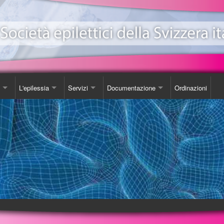
L'epilessia
Servizi
Documentazione
Ordinazioni
ionale Epilessia
nicazioni
Come Comportarsi
Consulenza
Libro
e
da
Luoghi d'incontro
Studi
one EeXpPiO
izione sull'epilessia
Biblioteca
DVD
a'
Videoteca
Opuscoli
Carta SOS
Ordinazioni