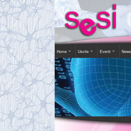
Home
Uscite
Eventi
News
Contatti
Corso Soggiorno
Giornata Inter-Naz
Comu
Chi Siamo
Gita Autunnale
Corsi e conferenz
Agen
Comitato
Incontri in Piscina
Video Presentazi
Espos
Tassa Sociale
Altro
Sensibilizzazione
Novit
Statuto
Teatro
Links