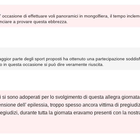
' occasione di effettuare voli panoramici in mongolfiera, il tempo incle
nciare a provare questa ebbrezza.
gior parte degli sport proposti ha ottenuto una partecipazione soddisf
o in questa occasione si può dire veramente riuscita.
i si sono adoperati per lo svolgimento di questa allegra giornata 
one dell' epilessia, troppo spesso ancora vittima di pregiudizi. 
giudizi, durante tutta la giornata eravamo presenti con la nostr