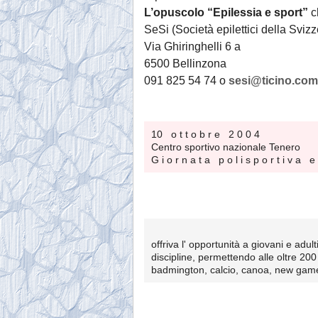
L’opuscolo “Epilessia e sport”
ch
SeSi (Società epilettici della Svizz
Via Ghiringhelli 6 a
6500 Bellinzona
091 825 54 74 o
sesi@ticino.com
10 o t t o b r e 2 0 0 4
Centro sportivo nazionale Tenero
G i o r n a t a p o l i s p o r t i v a e 
offriva l' opportunità a giovani e adult
discipline, permettendo alle oltre 200 p
badmington, calcio, canoa, new games,