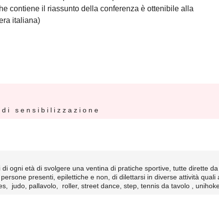
e contiene il riassunto della conferenza è ottenibile alla
era italiana)
d i s e n s i b i l i z z a z i o n e
i di ogni età di svolgere una ventina di pratiche sportive, tutte dirette da m
ersone presenti, epilettiche e non, di dilettarsi in diverse attività quali 
 judo, pallavolo, roller, street dance, step, tennis da tavolo , unihok