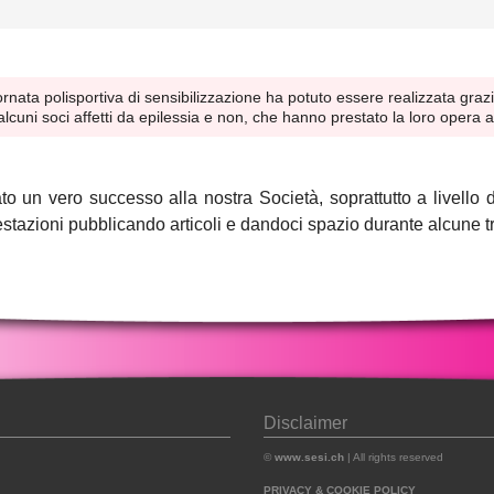
rnata polisportiva di sensibilizzazione ha potuto essere realizzata gra
uni soci affetti da epilessia e non, che hanno prestato la loro opera a t
to un vero successo alla nostra Società, soprattutto a livel
stazioni pubblicando articoli e dandoci spazio durante alcune tr
Disclaimer
©
www.sesi.ch
| All rights reserved
PRIVACY & COOKIE POLICY