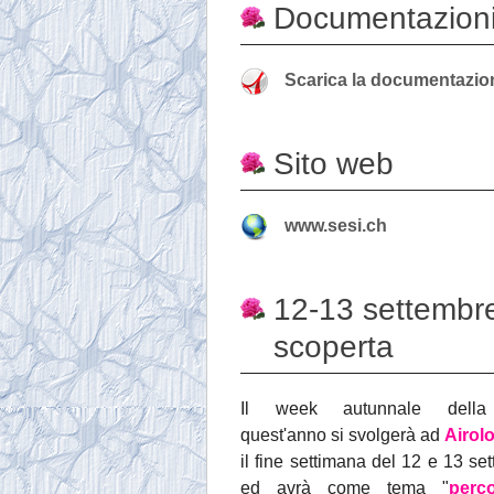
Documentazioni
Scarica la documentazio
Sito web
www.sesi.ch
12-13 settembre
scoperta
Il week autunnale dell
quest'anno si svolgerà ad
Airol
il fine settimana del 12 e 13 se
ed avrà come tema "
perc