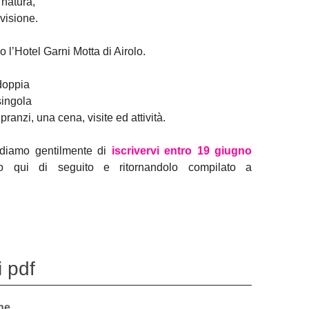
natura,
ivisione.
o l’Hotel Garni Motta di Airolo.
 doppia
singola
ranzi, una cena, visite ed attività.
iediamo gentilmente di
iscrivervi entro 19 giugno
do qui di seguito e ritornandolo compilato a
 pdf
ne