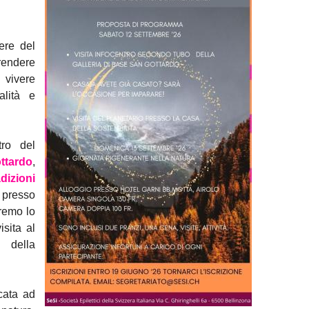
ere del
rendere
 vivere
alità e
tro del
ttardo
,
adizioni
a
presso
eremo lo
isita al
 della
cata ad