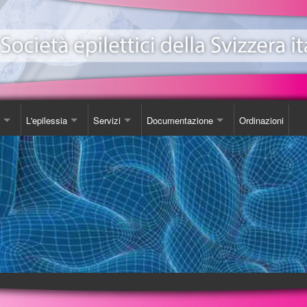
L'epilessia
Servizi
Documentazione
Ordinazioni
ionale Epilessia
nicazioni
Come Comportarsi
Consulenza
Libro
e
da
Luoghi d'incontro
Studi
one EeXpPiO
izione sull'epilessia
Biblioteca
DVD
a'
Videoteca
Opuscoli
Carta SOS
Ordinazioni