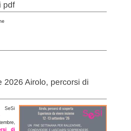
 pdf
ne
 2026 Airolo, percorsi di
a SeSi
o
ttembre,
orsi di