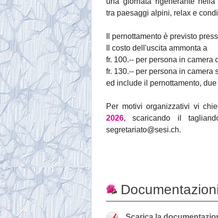
una giornata rigenerante nella 
tra paesaggi alpini, relax e cond
Il pernottamento è previsto press
Il costo dell'uscita ammonta a
fr. 100.-- per persona in camera
fr. 130.-- per persona in camera 
ed include il pernottamento, due p
Per motivi organizzativi vi ch
2026
, scaricando il taglian
segretariato@sesi.ch.
Documentazioni
Scarica la documentazio