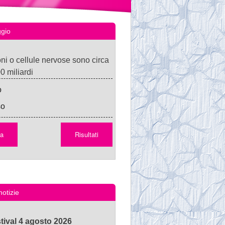
gio
oni o cellule nervose sono circa
0 miliardi
o
so
notizie
tival 4 agosto 2026