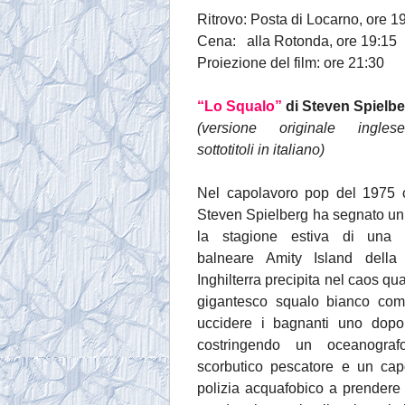
Ritrovo: Posta di Locarno, ore 1
Cena: alla Rotonda, ore 19:15
Proiezione del film: ore 21:30
“Lo Squalo”
di Steven Spielb
(versione originale ingle
sottotitoli in italiano)
Nel capolavoro pop del 1975 
Steven Spielberg ha segnato un
la stagione estiva di una l
balneare Amity Island dell
Inghilterra precipita nel caos q
gigantesco squalo bianco com
uccidere i bagnanti uno dopo l
costringendo un oceanograf
scorbutico pescatore e un cap
polizia acquafobico a prendere 