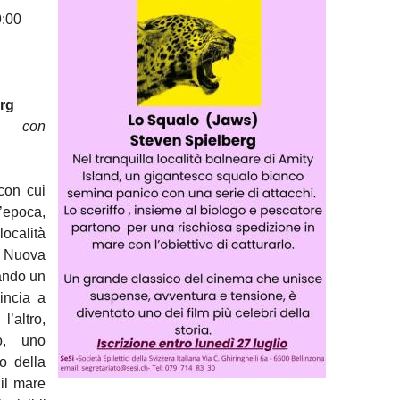
9:00
erg
se con
con cui
’epoca,
ocalità
a Nuova
uando un
incia a
’altro,
o, uno
o della
il mare