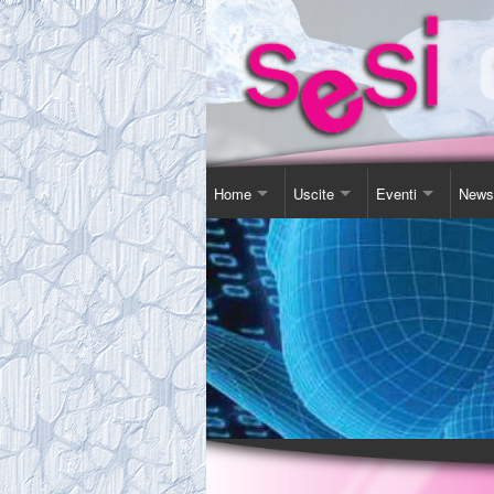
Home
Uscite
Eventi
News
Contatti
Corso Soggiorno
Giornata Inter-Naz
Comu
Chi Siamo
Gita Autunnale
Corsi e conferenz
Agen
Comitato
Incontri in Piscina
Video Presentazi
Espos
Tassa Sociale
Altro
Sensibilizzazione
Novit
Statuto
Teatro
Links