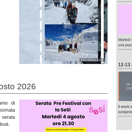
Martedì 
una piac
12-13 
gosto 2026
iamo di
Il week 
giornata
svolgerà 
 serata
ival.