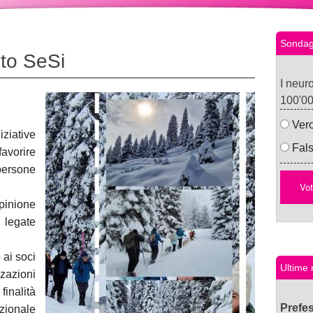
Sondag
ito SeSi
I neur
100'00
Ver
ziative
Fal
avorire
ersone
opinione
 legate
 ai soci
Ultime 
zazioni
inalità
Prefes
zionale