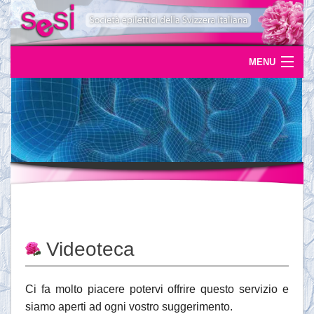
MENU
Home
Uscite
Eventi
News
L'epilessia
Videoteca
Servizi
Documentazione
Ci fa molto piacere potervi offrire questo servizio e
siamo aperti ad ogni vostro suggerimento.
Ordinazioni