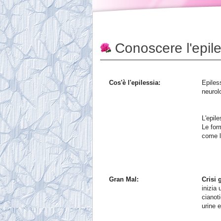
Conoscere l'epil
Cos'è l'epilessia:
Epiless
neurol
L'epil
Le for
come l
Gran Mal:
Crisi 
inizia
cianot
urine e