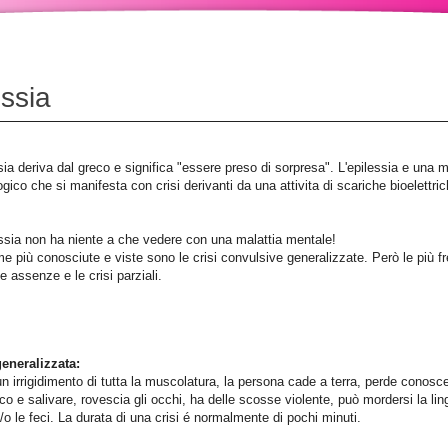
essia
ia deriva dal greco e significa "essere preso di sorpresa". L'epilessia e una mal
ogico che si manifesta con crisi derivanti da una attivita di scariche bioelet
essia non ha niente a che vedere con una malattia mentale!
me più conosciute e viste sono le crisi convulsive generalizzate. Però le più
e assenze e le crisi parziali.
generalizzata:
 un irrigidimento di tutta la muscolatura, la persona cade a terra, perde conos
ico e salivare, rovescia gli occhi, ha delle scosse violente, può mordersi la lin
/o le feci. La durata di una crisi é normalmente di pochi minuti.