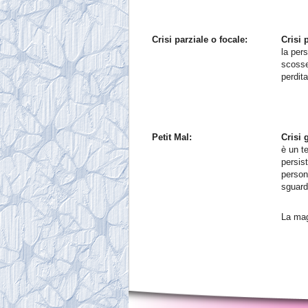
Crisi parziale o focale:
Crisi 
la per
scosse 
perdit
Petit Mal:
Crisi 
è un t
persist
person
sguard
La mag