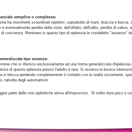
parziale semplice o complessa:
sona ha movimenti scoordinati ripetitivi, soprattutto di mani, braccia e bocca, 
e eventualmente perdita della vista, dell'olfatto, dell'udito, perdita di saliva, 
a di coscienza. Rientrano in questo tipo di epilessia le cosiddette "assenze" del
generalizzata tipo assenza:
ermine che si riferisce esclusivamente ad una forma generalizzata d'epilessia
enza di questa epilessia presso l'adulto è rara. Si osserva la brusca interruzio
a si blocca perdendo completamente il contatto con la realtà circostante, spe
o, talvolta degli automatismi.
gior parte delle crisi epilettiche arriva all'improvviso. Di solito dura poco e