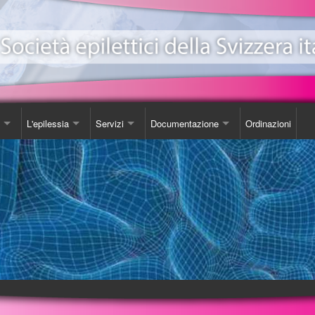
L'epilessia
Servizi
Documentazione
Ordinazioni
ionale Epilessia
nicazioni
Come Comportarsi
Consulenza
Libro
e
da
Luoghi d'incontro
Studi
one EeXpPiO
izione sull'epilessia
Biblioteca
DVD
a'
Videoteca
Opuscoli
Carta SOS
Ordinazioni