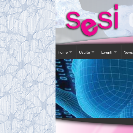
Home
Uscite
Eventi
News
Contatti
Corso Soggiorno
Giornata Inter-Naz
Comu
Chi Siamo
Gita Autunnale
Corsi e conferenz
Agen
Comitato
Incontri in Piscina
Video Presentazi
Espos
Tassa Sociale
Altro
Sensibilizzazione
Novit
Statuto
Teatro
Links