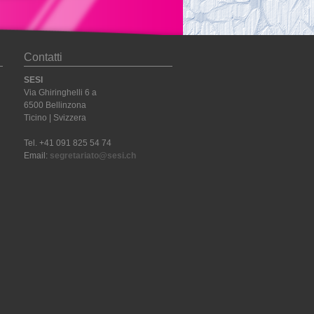
Contatti
SESI
Via Ghiringhelli 6 a
6500 Bellinzona
Ticino | Svizzera
Tel. +41 091 825 54 74
Email:
segretariato@sesi.ch