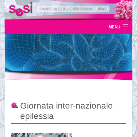
MENU
Home
Uscite
Eventi
News
L'epilessia
Giornata inter-nazionale
Servizi
epilessia
Documentazione
Ordinazioni