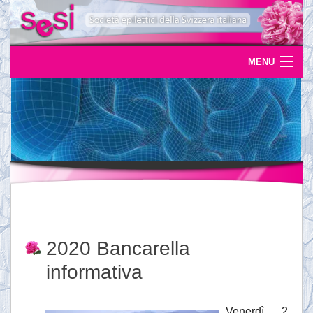
MENU
Home
Uscite
Eventi
News
L'epilessia
2020 Bancarella
Servizi
informativa
Documentazione
Venerdì 2
Ordinazioni