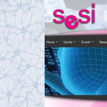
Home
Uscite
Eventi
News
Contatti
Corso Soggiorno
Giornata Inter-Naz
Comu
Chi Siamo
Gita Autunnale
Corsi e conferenz
Agen
Comitato
Incontri in Piscina
Video Presentazi
Espos
Tassa Sociale
Altro
Sensibilizzazione
Novit
Statuto
Teatro
Links