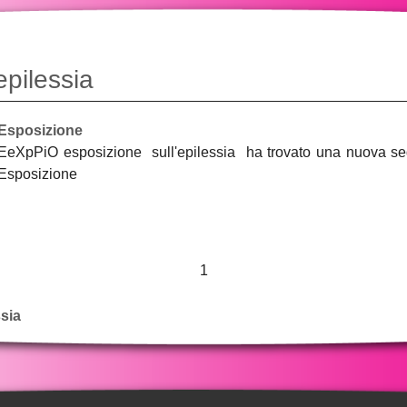
epilessia
Esposizione
EeXpPiO esposizione sull'epilessia ha trovato una nuova sede
Esposizione
1
sia