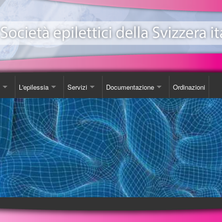
L'epilessia
Servizi
Documentazione
Ordinazioni
ionale Epilessia
nicazioni
Come Comportarsi
Consulenza
Libro
e
da
Luoghi d'incontro
Studi
one EeXpPiO
izione sull'epilessia
Biblioteca
DVD
a'
Videoteca
Opuscoli
Carta SOS
Ordinazioni