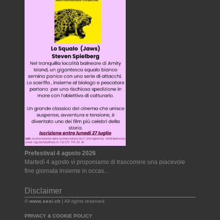
Prefestival 4 agosto 2026
Martedì 4 agosto vi proponiamo di trascorrere una piacevole
fine giornata insieme in occas...
Disclaimer
©
www.sesi.ch
| All rights reserved
PRIVACY & COOKIE POLICY