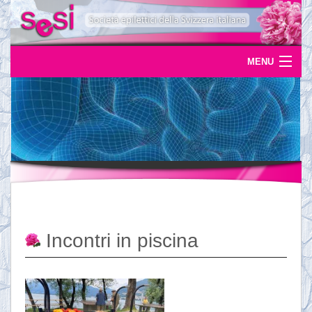
MENU
Home
Uscite
Eventi
News
L'epilessia
Incontri in piscina
Servizi
Documentazione
Ordinazioni