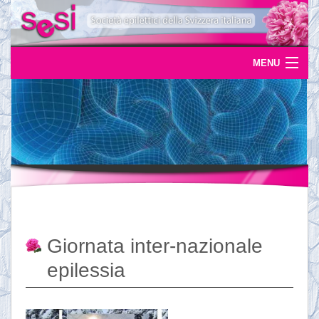
MENU
Home
Uscite
Eventi
News
L'epilessia
Giornata inter-nazionale
Servizi
epilessia
Documentazione
Ordinazioni