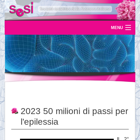
MENU
Home
Uscite
Eventi
News
L'epilessia
2023 50 milioni di passi per
Servizi
l'epilessia
Documentazione
Il 2°
Ordinazioni