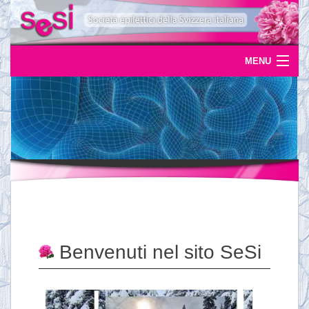
MENU
Home
Uscite
Eventi
News
L'epilessia
Servizi
Benvenuti nel sito SeSi
Documentazione
Ordinazioni