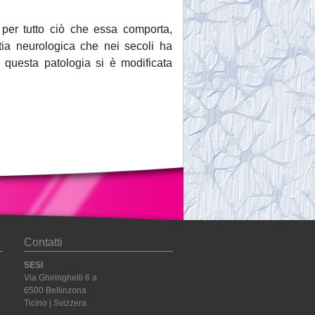
a per tutto ciò che essa comporta,
ttia neurologica che nei secoli ha
i questa patologia si è modificata
Contatti
SESI
Via Ghiringhelli 6 a
6500 Bellinzona
Ticino | Svizzera