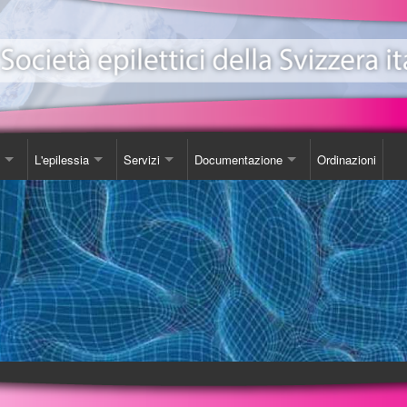
L'epilessia
Servizi
Documentazione
Ordinazioni
ionale Epilessia
nicazioni
Come Comportarsi
Consulenza
Libro
e
da
Luoghi d'incontro
Studi
one EeXpPiO
izione sull'epilessia
Biblioteca
DVD
a'
Videoteca
Opuscoli
Carta SOS
Ordinazioni