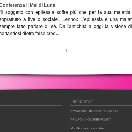
Conferenza Il Mal di Luna
“Il soggetto con epilessia soffre più che per la sua malatti
soprattutto a livello sociale”. Lennox L’epilessia è una mala
sempre fatto parlare di sé. Dall’antichità a oggi la visione d
portandosi dietro false cred...
1
Disclaimer
©
www.sesi.ch
| All rights reserved
PRIVACY & COOKIE POLICY
Modifica scelta cookies