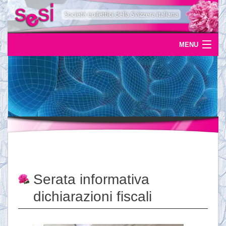
MENU
Home
Uscite
Eventi
News
L'epilessia
Serata informativa
Servizi
dichiarazioni fiscali
Documentazione
Ordinazioni