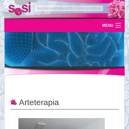
MENU
Home
Uscite
Eventi
News
L'epilessia
Arteterapia
Servizi
Documentazione
Ordinazioni