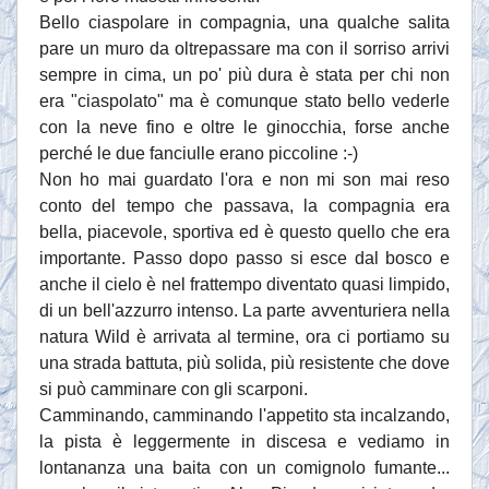
Bello ciaspolare in compagnia, una qualche salita
pare un muro da oltrepassare ma con il sorriso arrivi
sempre in cima, un po' più dura è stata per chi non
era "ciaspolato" ma è comunque stato bello vederle
con la neve fino e oltre le ginocchia, forse anche
perché le due fanciulle erano piccoline :-)
Non ho mai guardato l'ora e non mi son mai reso
conto del tempo che passava, la compagnia era
bella, piacevole, sportiva ed è questo quello che era
importante. Passo dopo passo si esce dal bosco e
anche il cielo è nel frattempo diventato quasi limpido,
di un bell'azzurro intenso. La parte avventuriera nella
natura Wild è arrivata al termine, ora ci portiamo su
una strada battuta, più solida, più resistente che dove
si può camminare con gli scarponi.
Camminando, camminando l'appetito sta incalzando,
la pista è leggermente in discesa e vediamo in
lontananza una baita con un comignolo fumante...