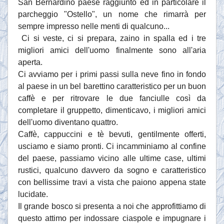
San Bernardino paese raggiunto ed in particolare il
parcheggio "Ostello", un nome che rimarrà per
sempre impresso nelle menti di qualcuno...
Ci si veste, ci si prepara, zaino in spalla ed i tre
migliori amici dell'uomo finalmente sono all'aria
aperta.
Ci avviamo per i primi passi sulla neve fino in fondo
al paese in un bel barettino caratteristico per un buon
caffè e per ritrovare le due fanciulle così da
completare il gruppetto, dimenticavo, i migliori amici
dell'uomo diventano quattro.
Caffè, cappuccini e tè bevuti, gentilmente offerti,
usciamo e siamo pronti. Ci incamminiamo al confine
del paese, passiamo vicino alle ultime case, ultimi
rustici, qualcuno davvero da sogno e caratteristico
con bellissime travi a vista che paiono appena state
lucidate.
Il grande bosco si presenta a noi che approfittiamo di
questo attimo per indossare ciaspole e impugnare i