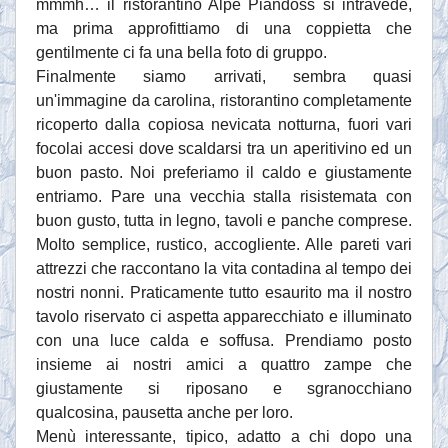
mmmh… il ristorantino Alpe Piandoss si intravede,
ma prima approfittiamo di una coppietta che
gentilmente ci fa una bella foto di gruppo.
Finalmente siamo arrivati, sembra quasi
un'immagine da carolina, ristorantino completamente
ricoperto dalla copiosa nevicata notturna, fuori vari
focolai accesi dove scaldarsi tra un aperitivino ed un
buon pasto. Noi preferiamo il caldo e giustamente
entriamo. Pare una vecchia stalla risistemata con
buon gusto, tutta in legno, tavoli e panche comprese.
Molto semplice, rustico, accogliente. Alle pareti vari
attrezzi che raccontano la vita contadina al tempo dei
nostri nonni. Praticamente tutto esaurito ma il nostro
tavolo riservato ci aspetta apparecchiato e illuminato
con una luce calda e soffusa. Prendiamo posto
insieme ai nostri amici a quattro zampe che
giustamente si riposano e sgranocchiano
qualcosina, pausetta anche per loro.
Menù interessante, tipico, adatto a chi dopo una