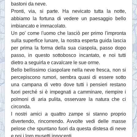
bastoni da neve.
Pronti, via, si parte. Ha nevicato tutta la notte,
abbiamo la fortuna di vedere un paesaggio bello
imbiancato e immacolato.
Un po' come l'uomo che lasciò per primo l'impronta
sulla superfice lunare, la nostra esperta guida lascia
per prima la forma della sua ciaspola, passo dopo
passo, in questo sottobosco incantato, e noi tutti
dietro a seguirla e cavalcare le sue orme.
Bello bellissimo ciaspolare nella neve fresca, non si
percepiscono rumori, sembra quasi di essere sotto
una campana di vetro dove tutti i pensieri restano
fuori perché si è impegnati a camminare, riempire i
polmoni di aria pulita, osservare la natura che ci
circonda.
I nostri amici a quattro zampe si stanno proprio
divertendo, rincorrendo. Avvolte vedi delle masse
pelose che spuntano fuori da questa distesa di neve
e poi i loro musetti innocenti.