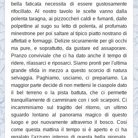
bella faticata necessita di essere gustosamente
rifocillato. Al nostro tavolo le scelte vanno dalla
polenta taragna, ai pizzoccheri caldi e fumanti, dalle
polpettine al sugo su letto di polenta, al profumato
minestrone per poi saltare al tipico piatto nostrano di
affettati e formaggi. Delizie sicuramente per gli occhi
ma pure, e soprattutto, da gustare ed assaporare.
Pranzo conviviale che ci ha dato anche il tempo di
ridere, rilassarci e riposarci. Siamo pronti per l'ultima
grande sfida in mezzo a questo scorcio di natura
selvaggia. Paghiamo, usciamo, ci prepariamo. La
maggior parte decide di non mettersi le ciaspole dato
il bel terreno o la pista battuta, che ci permette
tranquillamente di camminare con i soli scarponi. Ci
incamminiamo sul tragitto del ritorno, un ultimo
sguardo lontano al panorama magico di questo
luogo e poi nuovamente attraverso il bosco. Cosi
come questa mattina il tempo si è aperto e ci ha
regalato l'azzurro intenso di questa bella giornata,