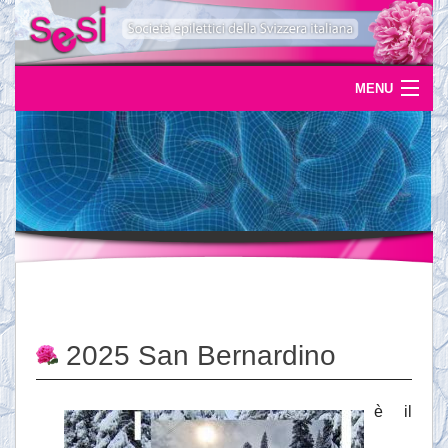
MENU
Home
Uscite
Eventi
News
L'epilessia
2025 San Bernardino
Servizi
Documentazione
è il
Ordinazioni