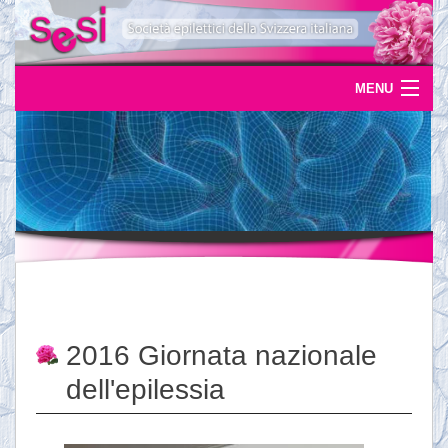
MENU
Home
Uscite
Eventi
News
L'epilessia
2016 Giornata nazionale
Servizi
dell'epilessia
Documentazione
Ordinazioni