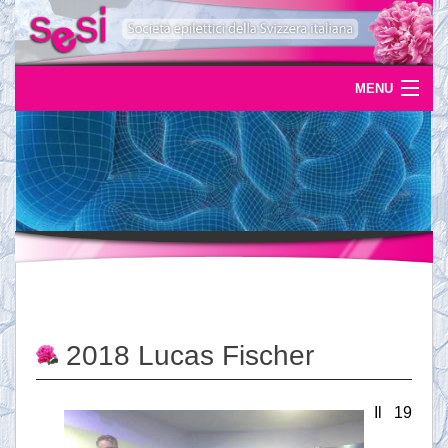
MENU
Home
Uscite
Eventi
News
L'epilessia
2018 Lucas Fischer
Servizi
Documentazione
Il 19
Ordinazioni