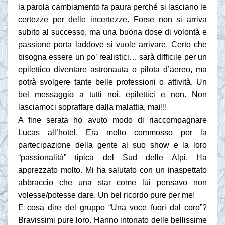
la parola cambiamento fa paura perché si lasciano le
certezze per delle incertezze. Forse non si arriva
subito al successo, ma una buona dose di volontà e
passione porta laddove si vuole arrivare. Certo che
bisogna essere un po’ realistici… sarà difficile per un
epilettico diventare astronauta o pilota d’aereo, ma
potrà svolgere tante belle professioni o attività. Un
bel messaggio a tutti noi, epilettici e non. Non
lasciamoci sopraffare dalla malattia, mai!!!
A fine serata ho avuto modo di riaccompagnare
Lucas all’hotel. Era molto commosso per la
partecipazione della gente al suo show e la loro
“passionalità” tipica del Sud delle Alpi. Ha
apprezzato molto. Mi ha salutato con un inaspettato
abbraccio che una star come lui pensavo non
volesse/potesse dare. Un bel ricordo pure per me!
E cosa dire del gruppo “Una voce fuori dal coro”?
Bravissimi pure loro. Hanno intonato delle bellissime