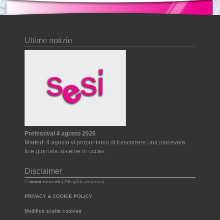
Ultime notizie
Prefestival 4 agosto 2026
Martedì 4 agosto vi proponiamo di trascorrere una piacevole
fine giornata insieme in occas...
Disclaimer
©
www.sesi.ch
| All rights reserved
PRIVACY & COOKIE POLICY
Modifica scelta cookies