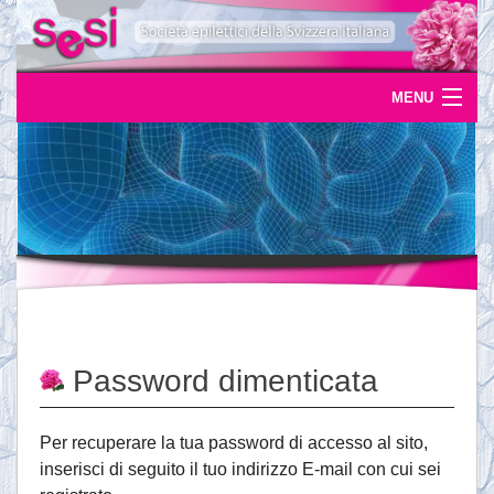
MENU
Home
Uscite
Eventi
News
L'epilessia
Password dimenticata
Servizi
Documentazione
Per recuperare la tua password di accesso al sito,
inserisci di seguito il tuo indirizzo E-mail con cui sei
Ordinazioni