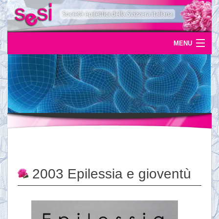
MENU
Home
Uscite
Eventi
News
L'epilessia
2003 Epilessia e gioventù
Servizi
Documentazione
Ordinazioni