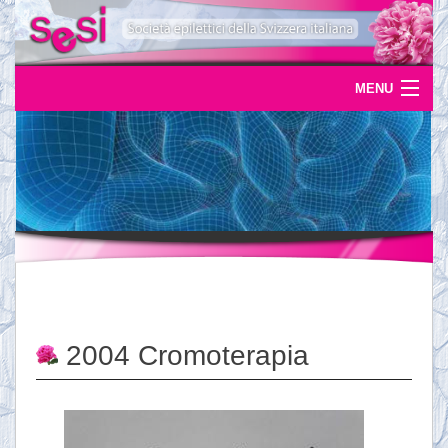
MENU
Home
Uscite
Eventi
News
L'epilessia
2004 Cromoterapia
Servizi
Documentazione
Ordinazioni