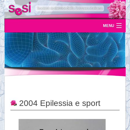
MENU
Home
Uscite
Eventi
News
L'epilessia
2004 Epilessia e sport
Servizi
Documentazione
Ordinazioni