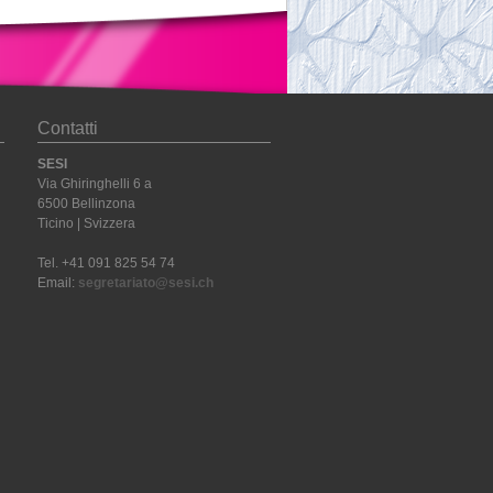
Contatti
SESI
Via Ghiringhelli 6 a
6500 Bellinzona
Ticino | Svizzera
Tel. +41 091 825 54 74
Email:
segretariato@sesi.ch