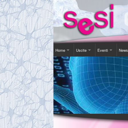
Home
Uscite
Eventi
News
Contatti
Corso Soggiorno
Giornata Inter-Naz
Comu
Chi Siamo
Gita Autunnale
Corsi e conferenz
Agen
Comitato
Incontri in Piscina
Video Presentazi
Espos
Tassa Sociale
Altro
Sensibilizzazione
Novit
Statuto
Teatro
Links