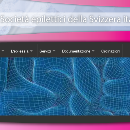
L'epilessia
Servizi
Documentazione
Ordinazioni
ionale Epilessia
nicazioni
Come Comportarsi
Consulenza
Libro
e
da
Luoghi d'incontro
Studi
one EeXpPiO
izione sull'epilessia
Biblioteca
DVD
a'
Videoteca
Opuscoli
Carta SOS
Ordinazioni