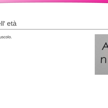
l' età
puscolo.