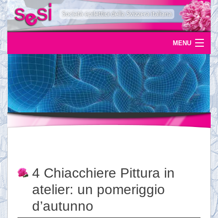
MENU
Home
Uscite
Eventi
News
L'epilessia
4 Chiacchiere Pittura in
Servizi
atelier: un pomeriggio
Documentazione
d’autunno
Ordinazioni