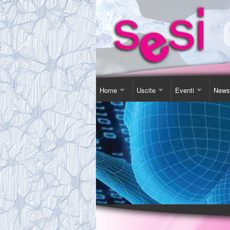
Home
Uscite
Eventi
News
Contatti
Corso Soggiorno
Giornata Inter-Naz
Comu
Chi Siamo
Gita Autunnale
Corsi e conferenz
Agen
Comitato
Incontri in Piscina
Video Presentazi
Espos
Tassa Sociale
Altro
Sensibilizzazione
Novit
Statuto
Teatro
Links