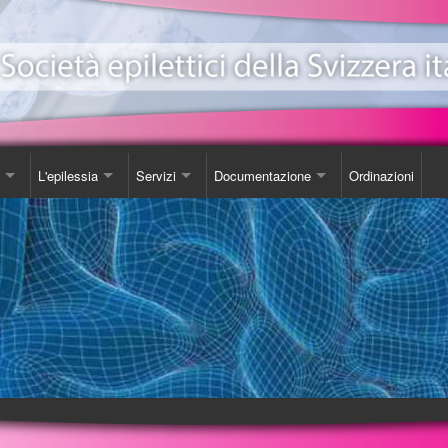
L'epilessia
Servizi
Documentazione
Ordinazioni
ionale Epilessia
nicazioni
Come Comportarsi
Consulenza
Libro
e
da
Luoghi d'incontro
Studi
one EeXpPiO
izione sull'epilessia
Biblioteca
DVD
a'
Videoteca
Opuscoli
Carta SOS
Ordinazioni