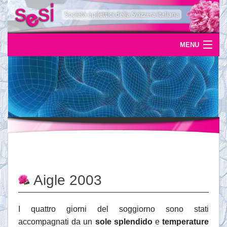
MENU
Home
Uscite
Eventi
News
L'epilessia
Aigle 2003
Servizi
Documentazione
I quattro giorni del soggiorno sono stati
accompagnati da un
sole splendido
e
temperature
Ordinazioni