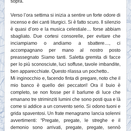
sopra.
Verso l’ora settima si inizia a sentire un forte odore di
incenso e dei canti liturgici. Si è fatto scuro. Il silenzio
è quasi d’oro e la musica celestiale… forse abbiam
sbagliato. Due cortesi consorelle, per evitare che
inciampiamo o andiamo a sbattere…, ci
accompagnano per mano al nostro posto
preassegnato Siamo tanti. Saletta gremita di facce
per lo più sconosciute, luci soffuse, tavole imbandite,
ben apparecchiate. Questo rilassa un pochetto..
Mi inginocchio e, facendo finta di pregare, noto che il
mio banco è quello dei peccatori! Ora il buio è
completo, se non fosse per il barlume di luce che
emanano tre striminziti lumini che sono posti qua e là
come si addice a un convento serio. Si odono tuoni e
grida spaventosi. Un frate menagramo lancia solenni
avvertimenti: “Pregate, pregate, le streghe e il
demonio sono arrivati, pregate, pregate, sennò