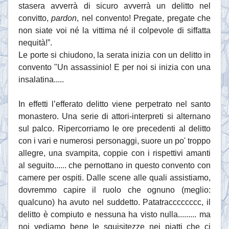
stasera avverrà di sicuro avverrà un delitto nel
convitto,
pardon
, nel convento! Pregate, pregate che
non siate voi né la vittima né il colpevole di siffatta
nequità!”.
Le porte si chiudono, la serata inizia con un delitto in
convento "Un assassinio! E per noi si inizia con una
insalatina.....
In effetti l’efferato delitto viene perpetrato nel santo
monastero. Una serie di attori-interpreti si alternano
sul palco. Ripercorriamo le ore precedenti al delitto
con i vari e numerosi personaggi, suore un po' troppo
allegre, una svampita, coppie con i rispettivi amanti
al seguito...... che pernottano in questo convento con
camere per ospiti. Dalle scene alle quali assistiamo,
dovremmo capire il ruolo che ognuno (meglio:
qualcuno) ha avuto nel suddetto. Patatracccccccc, il
delitto è compiuto e nessuna ha visto nulla......... ma
noi vediamo bene le squisitezze nei piatti che ci