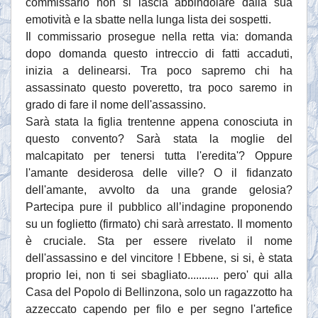
commissario non si lascia abbindolare dalla sua
emotività e la sbatte nella lunga lista dei sospetti.
Il commissario prosegue nella retta via: domanda
dopo domanda questo intreccio di fatti accaduti,
inizia a delinearsi. Tra poco sapremo chi ha
assassinato questo poveretto, tra poco saremo in
grado di fare il nome dell'assassino.
Sarà stata la figlia trentenne appena conosciuta in
questo convento? Sarà stata la moglie del
malcapitato per tenersi tutta l'eredita'? Oppure
l'amante desiderosa delle ville? O il fidanzato
dell'amante, avvolto da una grande gelosia?
Partecipa pure il pubblico all’indagine proponendo
su un foglietto (firmato) chi sarà arrestato. Il momento
è cruciale. Sta per essere rivelato il nome
dell'assassino e del vincitore ! Ebbene, si si, è stata
proprio lei, non ti sei sbagliato........... pero' qui alla
Casa del Popolo di Bellinzona, solo un ragazzotto ha
azzeccato capendo per filo e per segno l'artefice