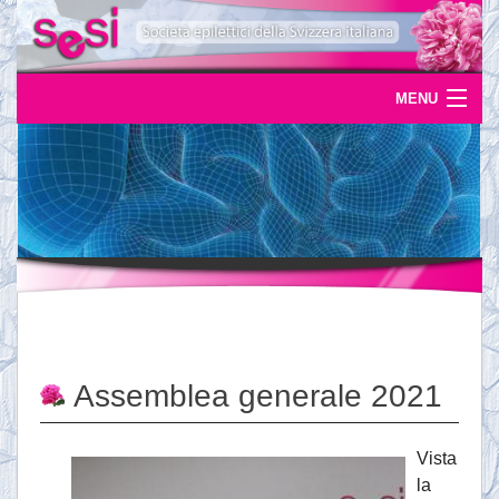
MENU
Home
Uscite
Eventi
News
L'epilessia
Assemblea generale 2021
Servizi
Documentazione
Vista
la
Ordinazioni