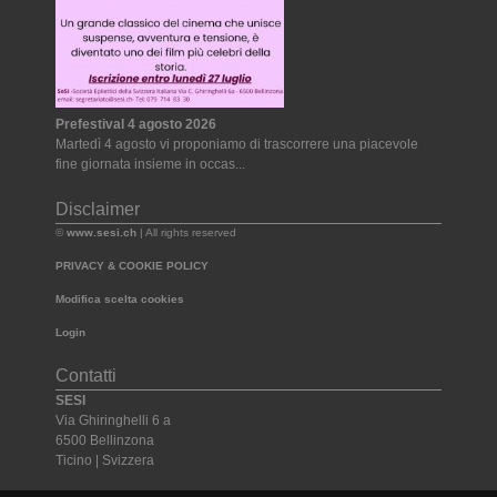
Prefestival 4 agosto 2026
Martedì 4 agosto vi proponiamo di trascorrere una piacevole
fine giornata insieme in occas...
Disclaimer
©
www.sesi.ch
| All rights reserved
PRIVACY & COOKIE POLICY
Modifica scelta cookies
Login
Contatti
SESI
Via Ghiringhelli 6 a
6500 Bellinzona
Ticino | Svizzera