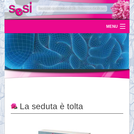
MENU
Home
Uscite
Eventi
News
L'epilessia
La seduta è tolta
Servizi
Documentazione
Ordinazioni