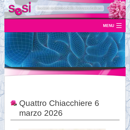
MENU
Home
Uscite
Eventi
News
L'epilessia
Quattro Chiacchiere 6
Servizi
marzo 2026
Documentazione
Ordinazioni