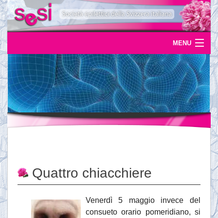
MENU
Home
Uscite
Eventi
News
L'epilessia
Quattro chiacchiere
Servizi
Documentazione
Venerdì 5 maggio invece del
consueto orario pomeridiano, si
Ordinazioni