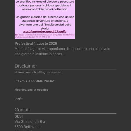
Prefestival 4 agosto 2026
Martedì 4 agosto vi proponiamo di trascorrere una piacevole
fine giornata insieme in occas...
Disclaimer
©
www.sesi.ch
| All rights reserved
PRIVACY & COOKIE POLICY
Modifica scelta cookies
Login
Contatti
SESI
Via Ghiringhelli 6 a
6500 Bellinzona