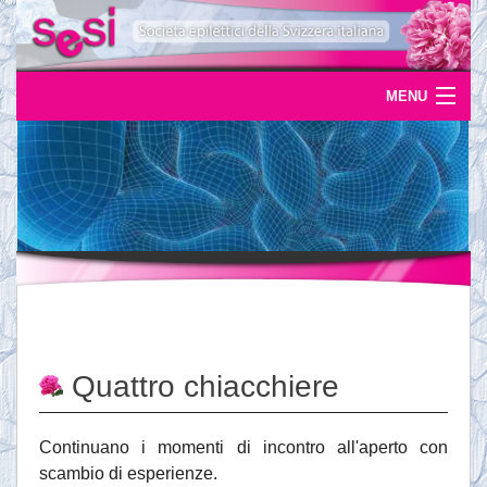
MENU
Home
Uscite
Eventi
News
L'epilessia
Quattro chiacchiere
Servizi
Documentazione
Continuano i momenti di incontro all'aperto con
scambio di esperienze.
Ordinazioni