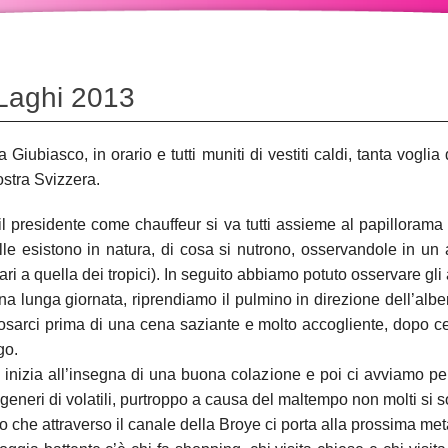
 Laghi 2013
a Giubiasco, in orario e tutti muniti di vestiti caldi, tanta vogli
stra Svizzera.
n il presidente come chauffeur si va tutti assieme al papillora
alle esistono in natura, di cosa si nutrono, osservandole in un 
ri a quella dei tropici). In seguito abbiamo potuto osservare gli
 una lunga giornata, riprendiamo il pulmino in direzione dell’al
posarci prima di una cena saziante e molto accogliente, dopo cen
go.
inizia all’insegna di una buona colazione e poi ci avviamo per
eneri di volatili, purtroppo a causa del maltempo non molti si so
lo che attraverso il canale della Broye ci porta alla prossima met