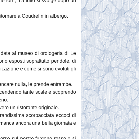
 le torri, ma tutto si svolge dopo un
itornare a Coudrefin in albergo.
uidata al museo di orologeria di Le
ono esposti soprattutto pendole, di
ricazione e come si sono evoluti gli
 mancare nulla, le prende entrambe.
a scendendo tante scale e scoprendo
eno.
vero un ristorante originale.
randissima scorpacciata eccoci di
ci manca ancora una bella giornata e
borse sul nostro furgone rosso e si