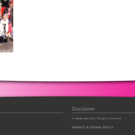
Disclaimer
©
www.sesi.ch
| All rights reserved
PRIVACY & COOKIE POLICY