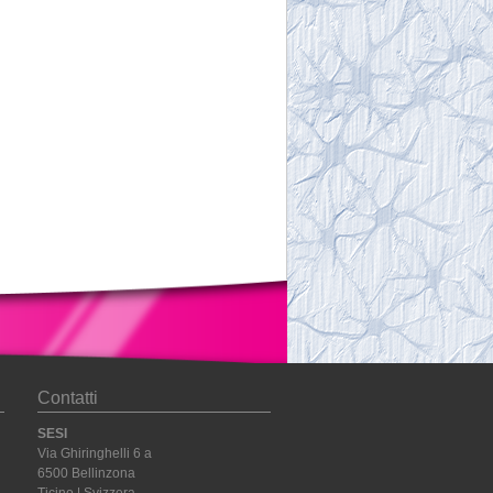
Contatti
SESI
Via Ghiringhelli 6 a
6500 Bellinzona