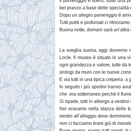
Il pomeriggio è libero, sotto una pi
bel pranzo a base delle specialità 
Dopo un allegro pomeriggio è arriva
Tutti puliti e profumati ci ritrovia
Buona notte, domani sarà un’altra 
La sveglia suona, oggi dovremo ris
Locle. Il museo è situato in una v
ogni grandezza e valore, tutte da t
orologi da muro con le nuove con
E via tutti in una tipica creperia a
In seguito i più sportivi hanno av
che era sotterraneo perché il fiume 
Si riparte, tutti in albergo a vesti
Noi eravamo nella stanza delle b
rientro all’alloggio dove dormiremo
non ci facciamo tirare giù di morale
Buon giorno, siamo tutti pronti al