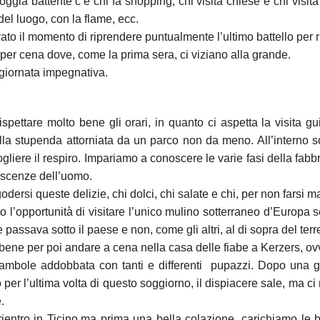
oggia battente c’è chi fa shopping, chi visita chiese e chi visita
del luogo, con la flame, ecc.
to il momento di riprendere puntualmente l’ultimo battello per r
mo per cena dove, come la prima sera, ci viziano alla grande.
giornata impegnativa.
pettare molto bene gli orari, in quanto ci aspetta la visita g
illa stupenda attorniata da un parco non da meno. All’interno s
ogliere il respiro. Impariamo a conoscere le varie fasi della fabb
oscenze dell’uomo.
 godersi queste delizie, chi dolci, chi salate e chi, per non farsi
uto l’opportunità di visitare l’unico mulino sotterraneo d’Europ
passava sotto il paese e non, come gli altri, al di sopra del terr
rsi bene per poi andare a cena nella casa delle fiabe a Kerzers, ov
ambole addobbata con tanti e differenti pupazzi. Dopo una g
 per l’ultima volta di questo soggiorno, il dispiacere sale, ma 
.
 rientro in Ticino,ma prima una bella colazione, carichiamo le 