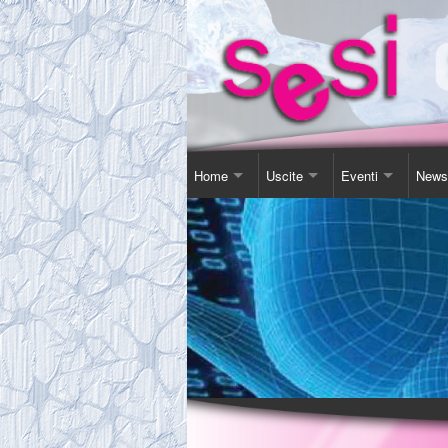
Home
Uscite
Eventi
News
Contatti
Corso Soggiorno
Giornata Inter-Naz
Comu
Chi Siamo
Gita Autunnale
Corsi e conferenz
Agen
Comitato
Incontri in Piscina
Video Presentazi
Espos
Tassa Sociale
Altro
Sensibilizzazione
Novit
Statuto
Teatro
Links