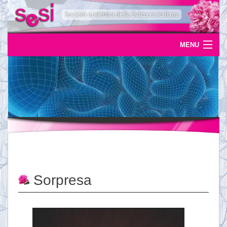
MENU
Home
Uscite
Eventi
News
L'epilessia
Sorpresa
Servizi
Documentazione
Ordinazioni