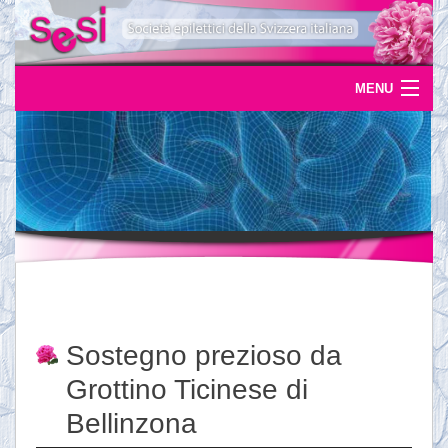
MENU
Home
Uscite
Eventi
News
L'epilessia
Sostegno prezioso da
Servizi
Grottino Ticinese di
Documentazione
Bellinzona
Ordinazioni