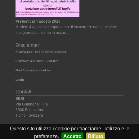
Prefestival 4 agosto 2026
Martedì 4 agosto vi proponiamo di trascorrere una piacevole
fine giornata insieme in occas...
Disclaimer
©
www.sesi.ch
| All rights reserved
PRIVACY & COOKIE POLICY
Modifica scelta cookies
Login
Contatti
SESI
Via Ghiringhelli 6 a
6500 Bellinzona
Ticino | Svizzera
Tel. +41 091 825 54 74
Questo sito utilizza i cookie per tracciarne l'utilizzo e le
Email:
segretariato@sesi.ch
preferenze.
Accetto
Rifiuto