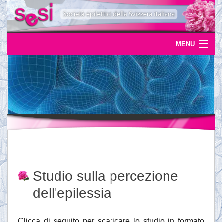
MENU
Home
Uscite
Eventi
News
L'epilessia
Studio sulla percezione
Servizi
dell'epilessia
Documentazione
Clicca di seguito per scaricare lo studio in formato
Ordinazioni