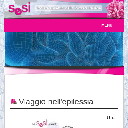
MENU
Home
Uscite
Eventi
News
L'epilessia
Viaggio nell'epilessia
Servizi
Documentazione
Una
Ordinazioni