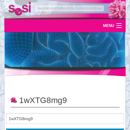
MENU
Home
Uscite
Eventi
News
L'epilessia
1wXTG8mg9
Servizi
Documentazione
Ordinazioni