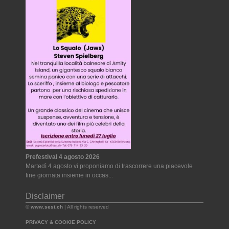
Prefestival 4 agosto 2026
Martedì 4 agosto vi proponiamo di trascorrere una piacevole
fine giornata insieme in occas...
Disclaimer
©
www.sesi.ch
| All rights reserved
PRIVACY & COOKIE POLICY