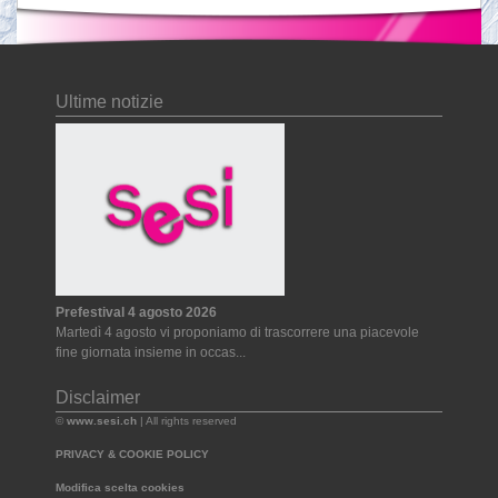
Ultime notizie
Prefestival 4 agosto 2026
Martedì 4 agosto vi proponiamo di trascorrere una piacevole
fine giornata insieme in occas...
Disclaimer
©
www.sesi.ch
| All rights reserved
PRIVACY & COOKIE POLICY
Modifica scelta cookies