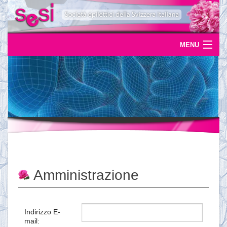
MENU
Home
Uscite
Eventi
News
L'epilessia
Amministrazione
Servizi
Documentazione
Indirizzo E-
mail:
Ordinazioni