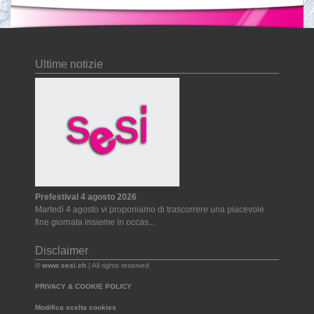
Ultime notizie
Prefestival 4 agosto 2026
Martedì 4 agosto vi proponiamo di trascorrere una piacevole
fine giornata insieme in occas...
Disclaimer
©
www.sesi.ch
| All rights reserved
PRIVACY & COOKIE POLICY
Modifica scelta cookies