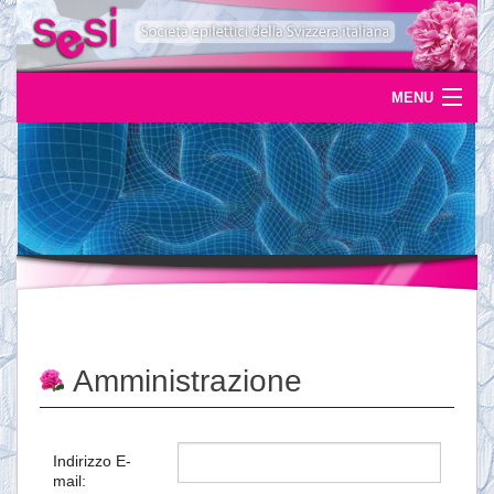
MENU
Home
Uscite
Eventi
News
L'epilessia
Amministrazione
Servizi
Documentazione
Indirizzo E-
mail:
Ordinazioni