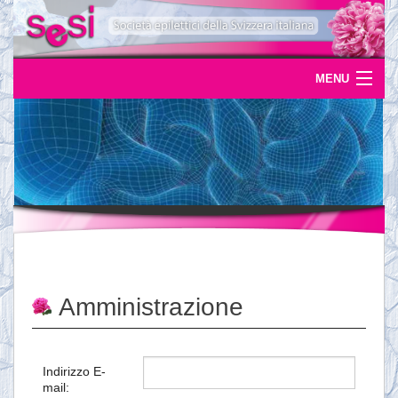
MENU
Home
Uscite
Eventi
News
L'epilessia
Amministrazione
Servizi
Documentazione
Indirizzo E-
mail:
Ordinazioni