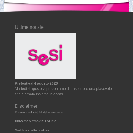
Ultime notizie
Prefestival 4 agosto 2026
Martedì 4 agosto vi proponiamo di trascorrere una piacevole
fine giornata insieme in occas...
Disclaimer
©
www.sesi.ch
| All rights reserved
PRIVACY & COOKIE POLICY
Modifica scelta cookies