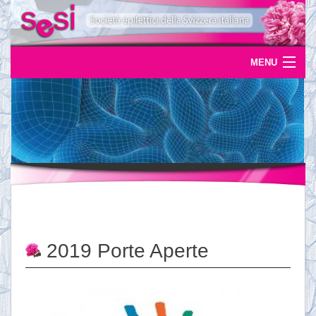
MENU
Home
Uscite
Eventi
News
L'epilessia
2019 Porte Aperte
Servizi
Documentazione
Ordinazioni