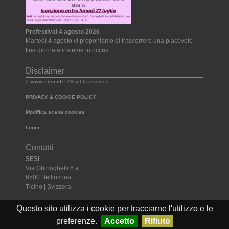
Prefestival 4 agosto 2026
Martedì 4 agosto vi proponiamo di trascorrere una piacevole
fine giornata insieme in occas...
Disclaimer
©
www.sesi.ch
| All rights reserved
PRIVACY & COOKIE POLICY
Modifica scelta cookies
Login
Contatti
SESI
Via Ghiringhelli 6 a
6500 Bellinzona
Ticino | Svizzera
Tel. +41 091 825 54 74
Questo sito utilizza i cookie per tracciarne l'utilizzo e le
Email:
segretariato@sesi.ch
preferenze.
Accetto
Rifiuto