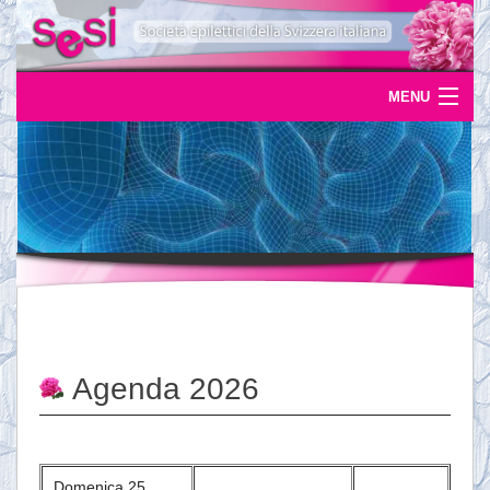
MENU
Home
Uscite
Eventi
News
L'epilessia
Agenda 2026
Servizi
Documentazione
Domenica 25
Ordinazioni