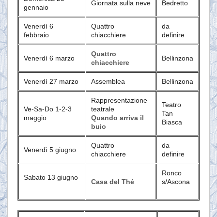
Giornata sulla neve
Bedretto
gennaio
Venerdì 6
Quattro
da
febbraio
chiacchiere
definire
Quattro
Venerdì 6 marzo
Bellinzona
chiacchiere
Venerdì 27 marzo
Assemblea
Bellinzona
Rappresentazione
Teatro
Ve-Sa-Do 1-2-3
teatrale
Tan
maggio
Quando arriva il
Biasca
buio
Quattro
da
Venerdì 5 giugno
chiacchiere
definire
Ronco
Sabato 13 giugno
Casa del Thé
s/Ascona