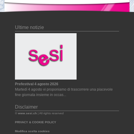
Ultime notizie
Prefestival 4 agosto 2026
Martedì 4 agosto vi proponiamo di trascorrere una piacevole
fine giornata insieme in occas...
Disclaimer
©
www.sesi.ch
| All rights reserved
PRIVACY & COOKIE POLICY
Modifica scelta cookies