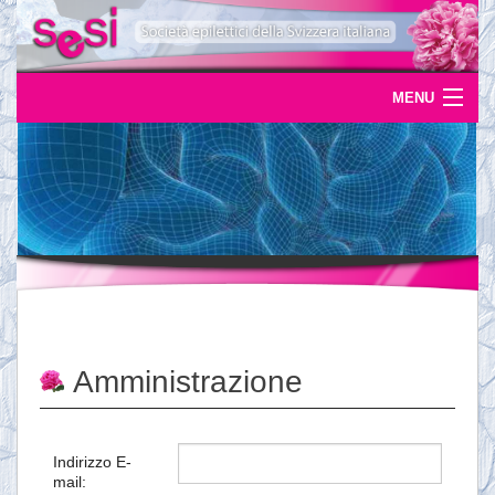
MENU
Home
Uscite
Eventi
News
L'epilessia
Amministrazione
Servizi
Documentazione
Indirizzo E-
mail:
Ordinazioni