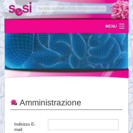
MENU
Home
Uscite
Eventi
News
L'epilessia
Amministrazione
Servizi
Documentazione
Indirizzo E-
mail:
Ordinazioni