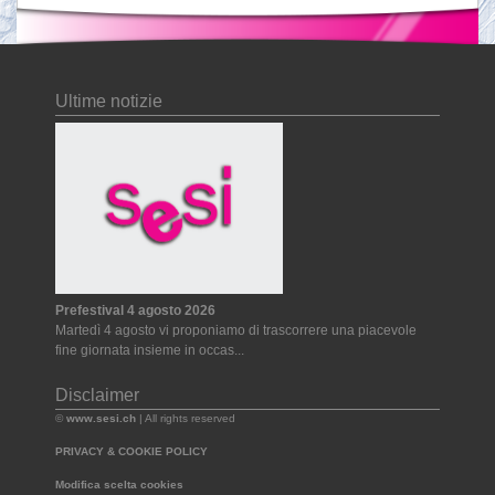
Ultime notizie
Prefestival 4 agosto 2026
Martedì 4 agosto vi proponiamo di trascorrere una piacevole
fine giornata insieme in occas...
Disclaimer
©
www.sesi.ch
| All rights reserved
PRIVACY & COOKIE POLICY
Modifica scelta cookies